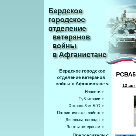
Бердское городское
РСВА54
отделение ветеранов
войны в Афганистане
<
12 авг
Новости
«
Публикации
«
Фотоальбом БГО
«
Патриотическая работа
«
Дипломы, награды
«
Льготы ветеранам
«
Председатели
<