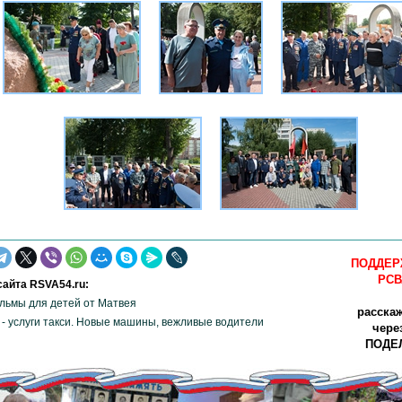
ПОДДЕР
РСВ
айта RSVA54.ru:
льмы для детей от Матвея
расска
- услуги такси. Новые машины, вежливые водители
чере
ПОДЕЛ