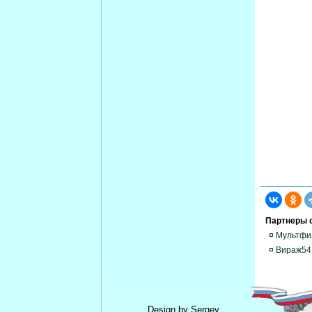
Партнеры с
¤
Мультфи
¤
Вираж54 
Design by Sergey