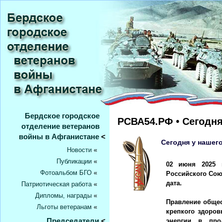
Бердское городское
РСВА54.РФ • Сегодн
отделение ветеранов
войны в Афганистане
<
Сегодня у нашег
Новости
«
Публикации
«
02 июня 2025 г
Фотоальбом БГО
«
Российского Сою
дата.
Патриотическая работа
«
Дипломы, награды
«
Правление общес
Льготы ветеранам
«
крепкого здоров
Председатели
<
энергии в про