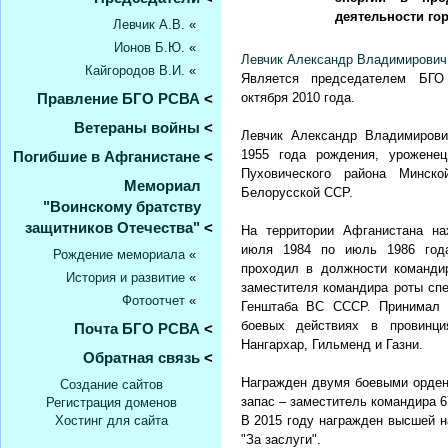
деятельности го
Левчик А.В.
«
Ионов Б.Ю.
«
Левчик Александр Владимирович
Кайгородов В.И.
«
Является председателем БГ
Правление БГО РСВА
<
октября 2010 года.
Ветераны войны
<
Левчик Александр Владимирови
1955 года рождения, уроженец
Погибшие в Афганистане
<
Пуховического района Минско
Мемориал
Белорусской ССР.
"Воинскому братству
защитников Отечества"
<
На территории Афганистана на
июля 1984 по июль 1986 год
Рождение мемориала
«
проходил в должности команди
История и развитие
«
заместителя командира роты сп
Фотоотчет
«
Генштаба ВС СССР. Принимал 
боевых действиях в провинци
Почта БГО РСВА
<
Нангархар, Гильменд и Газни.
Обратная связь
<
Награжден двумя боевыми орден
Создание сайтов
запас – заместитель командира 6
Регистрация доменов
Хостинг для сайта
В 2015 году награжден высшей н
"За заслуги".