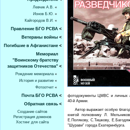
Левчик А.В.
«
Ионов Б.Ю.
«
Кайгородов В.И.
«
Правление БГО РСВА
<
Ветераны войны
<
Погибшие в Афганистане
<
Мемориал
"Воинскому братству
защитников Отечества"
<
Рождение мемориала
«
История и развитие
«
Фотоотчет
«
Почта БГО РСВА
<
фотодокументы ЦМВС и личных ар
40-й Армии.
Обратная связь
<
Автор выражает особую благод
Создание сайтов
книгой полковнику Л. Мельников
Регистрация доменов
Е.Полякову, С.Тишкову, Е.Багодяж
Хостинг для сайта
"Шурави" города Екатеринбурга.