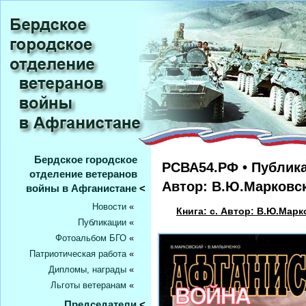
Бердское городское
РСВА54.РФ • Публика
отделение ветеранов
Автор: В.Ю.Марковс
войны в Афганистане
<
Новости
«
Книга: c. Автор: В.Ю.Мар
Публикации
«
Фотоальбом БГО
«
Патриотическая работа
«
Дипломы, награды
«
Льготы ветеранам
«
Председатели
<