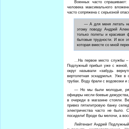
Военных часто спрашивают:
человека максимального вложен
часто сопряжена с серьезной опа
— А для меня летать ни
этому поводу Андрей Алекс
только полеты и красивая 
бытовые трудности. И все э
которая вместе со мной пере
…На первое место службы – 
Подлужный прибыл уже с женой, 
округ называли «забудь верну
вертолетная эскадрилья. Уже в 
трубах. Воду брали с водовозки и
— Но мы были молодые, ря
офицеры несли боевые дежурства, 
в очереди в магазине стояли. В
привез пятилитровую банку селед
электричества часто не было. 
посидели! Вроде бы мелочи, а во
Лейтенант Андрей Подлужный 