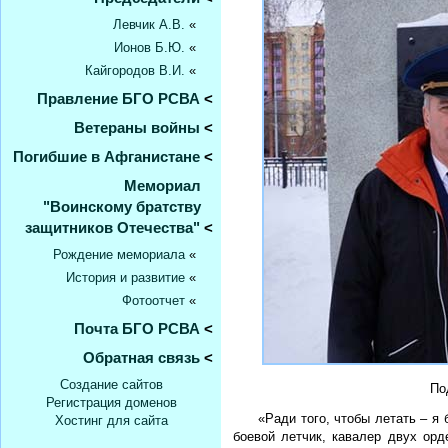
Левчик А.В.
«
Ионов Б.Ю.
«
Кайгородов В.И.
«
Правление БГО РСВА
<
Ветераны войны
<
Погибшие в Афганистане
<
Мемориал
"Воинскому братству
защитников Отечества"
<
Рождение мемориала
«
История и развитие
«
Фотоотчет
«
Почта БГО РСВА
<
Обратная связь
<
Создание сайтов
По
Регистрация доменов
«Ради того, чтобы летать – я
Хостинг для сайта
боевой летчик, кавалер двух ор