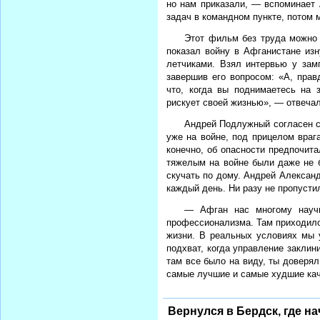
но нам приказали, — вспоминает
задач в командном пункте, потом
Этот фильм без труда можно 
показал войну в Афганистане изн
летчиками. Взял интервью у зам
завершив его вопросом: «А, прав
что, когда вы поднимаетесь на 
рискует своей жизнью», — отвечал
Андрей Подлужный согласен с
уже на войне, под прицелом врага
конечно, об опасности предпочит
тяжелым на войне были даже не б
скучать по дому. Андрей Алексан
каждый день. Ни разу не пропусти
— Афган нас многому научи
профессионализма. Там приходило
жизни. В реальных условиях мы у
подхват, когда управление заклин
там все было на виду, ты доверял
самые лучшие и самые худшие кач
Вернулся в Бердск, где н