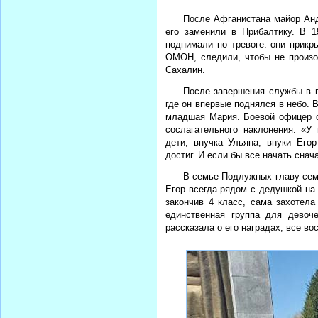
После Афганистана майор Ан
его заменили в Прибалтику. В 1
поднимали по тревоге: они прикр
ОМОН, следили, чтобы не произ
Сахалин.
После завершения службы в 
где он впервые поднялся в небо. 
младшая Мария. Боевой офицер с
сослагательного наклонения: «У
дети, внучка Ульяна, внуки Его
достиг. И если бы все начать снач
В семье Подлужных главу сем
Егор всегда рядом с дедушкой на
закончив 4 класс, сама захотела
единственная группа для девоч
рассказала о его наградах, все во