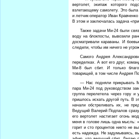
вертолет, экипаж которого по
взлетающему самолету. Это была 
и летчик-оператор Иван Кравченко
В этом и заключалась задача «при
Также задачи Ми-24 были свя
воду на блокпосты, вывозили ра
досматривали караваны. И боевы
следили, чтобы им ничего не угро
Самого Андрея Александрови
переделках. А вот его друг, кома
Ми-8 был сбит. И только благ
товарищей, в том числе Андрея По
— Нас подняли прикрывать М
пара Ми-24 под руководством за
группа перелетела через гору и
пришлось искать другой путь. В 
начали обстреливать их, не пре
Ведущий Валерий Подпалов сразу в
его вертолет настигает огонь мо
меня в голове лишь одна мысль: «
горит и сто процентов никто не в
есть надежда. Не задумываясь, вы
эфир, что ведущий сбит. Делаю п