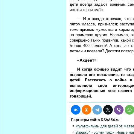
дети всегда задают военным са
истоки героизма?».
— И я всегда отвечаю, что 
пятом классе, признался; заступ
тоже признак мужества и характе
на примерах других. Например, в
совершено таких подвигов, какой 
Более 400 человек! А сколько та
летали и воевали? Десятки повтор
«Акцент»
И когда офицер видит, что
выросло его поколение, то ста
детей. Рассказать о войне в
выполнили свой интернац
информационных атак нашего 
товарищей.
Партнеры сайта RSVA54.ru:
¤
Мультфильмы для детей от Матв
¤
Вираж54 - услуги такси. Новые м