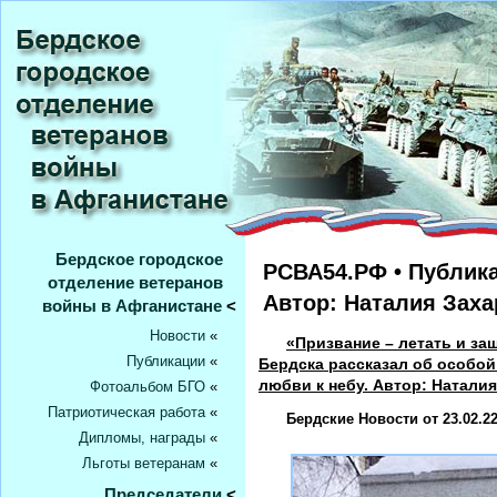
Бердское городское
РСВА54.РФ • Публика
отделение ветеранов
Автор: Наталия Заха
войны в Афганистане
<
Новости
«
«Призвание – летать и з
Публикации
«
Бердска рассказал об особой
любви к небу. Автор: Натали
Фотоальбом БГО
«
Патриотическая работа
«
Бердские Новости от 23.02.22
Дипломы, награды
«
Льготы ветеранам
«
Председатели
<