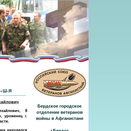
Ш-Я
•
хайлович
Бердское городское
ихайлович, 8
отделение ветеранов
, уроженец г.
войны в Афганистане
асти.
ана находился
г.Бердск