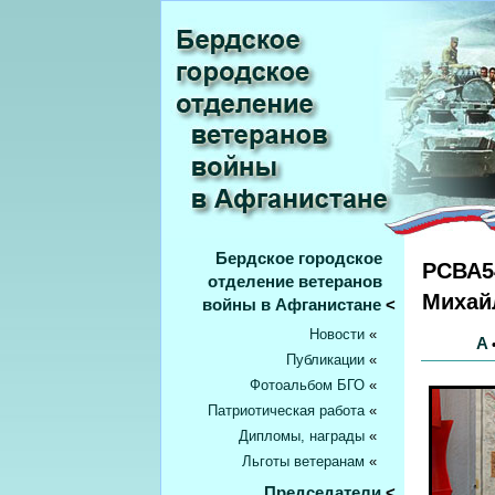
Бердское городское
РСВА5
отделение ветеранов
Михай
войны в Афганистане
<
Новости
«
А
Публикации
«
Фотоальбом БГО
«
Патриотическая работа
«
Дипломы, награды
«
Льготы ветеранам
«
Председатели
<