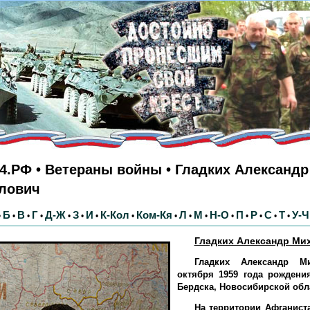
4.РФ • Ветераны войны • Гладких Александр
лович
Б
В
Г
Д-Ж
З
И
К-Кол
Ком-Кя
Л
М
Н-О
П
Р
С
Т
У-Ч
•
•
•
•
•
•
•
•
•
•
•
•
•
•
•
•
Гладких Александр Ми
Гладких Александр М
октября 1959 года рождения
Бердска, Новосибирской обл
На территории Афганист