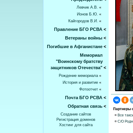
Левчик А.В.
«
Ионов Б.Ю.
«
Кайгородов В.И.
«
Правление БГО РСВА
<
Ветераны войны
<
Погибшие в Афганистане
<
Мемориал
"Воинскому братству
защитников Отечества"
<
Рождение мемориала
«
История и развитие
«
Фотоотчет
«
Почта БГО РСВА
<
Обратная связь
<
Партнеры с
Создание сайтов
¤
Все такс
Регистрация доменов
¤
С/О Родн
Хостинг для сайта