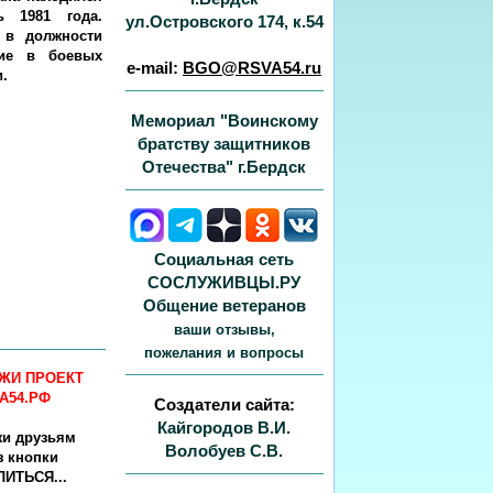
 1981 года.
ул.Островского 174, к.54
 в должности
тие в боевых
e-mail:
BGO@RSVA54.ru
.
.
Мемориал "Воинскому
братству защитников
Отечества" г.Бердск
Социальная сеть
СОСЛУЖИВЦЫ.РУ
Общение ветеранов
ваши отзывы,
пожелания и вопросы
ЖИ ПРОЕКТ
А54.РФ
Создатели сайта:
Кайгородов В.И.
жи друзьям
Волобуев С.В.
з кнопки
ИТЬСЯ...