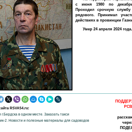
с июня 1980 по декабрь
Проходил срочную службу
рядового. Принимал учас
действиях в провинции Газни
Умер 24 апреля 2024 года
ПОДДЕР
РСВ
айта RSVA54.ru:
и г.Бердска в одном месте. Заказать такси
расска
ик-2. Новости и полезные материалы для садоводов
чере
ПОДЕЛ