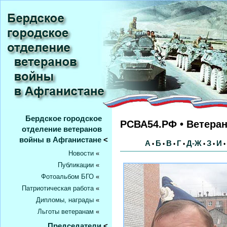
Бердское городское
РСВА54.РФ • Ветера
отделение ветеранов
войны в Афганистане
<
А
Б
В
Г
Д-Ж
З
И
•
•
•
•
•
•
•
Новости
«
Публикации
«
Фотоальбом БГО
«
Патриотическая работа
«
Дипломы, награды
«
Льготы ветеранам
«
Председатели
<