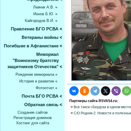
Левчик А.В.
«
Ионов Б.Ю.
«
Кайгородов В.И.
«
Правление БГО РСВА
<
Ветераны войны
<
Погибшие в Афганистане
<
Мемориал
"Воинскому братству
защитников Отечества"
<
Рождение мемориала
«
История и развитие
«
Фотоотчет
«
Почта БГО РСВА
<
Партнеры сайта RSVA54.ru:
Обратная связь
<
¤
Все такси г.Бердска в одном месте
Создание сайтов
¤
С/О Родник-2. Новости и полезны
Регистрация доменов
Хостинг для сайта