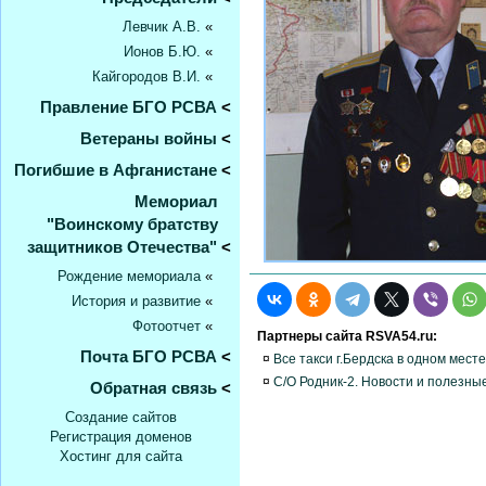
Левчик А.В.
«
Ионов Б.Ю.
«
Кайгородов В.И.
«
Правление БГО РСВА
<
Ветераны войны
<
Погибшие в Афганистане
<
Мемориал
"Воинскому братству
защитников Отечества"
<
Рождение мемориала
«
История и развитие
«
Фотоотчет
«
Партнеры сайта RSVA54.ru:
Почта БГО РСВА
<
¤
Все такси г.Бердска в одном месте
¤
С/О Родник-2. Новости и полезны
Обратная связь
<
Создание сайтов
Регистрация доменов
Хостинг для сайта