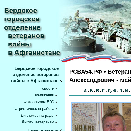
Бердское городское
РСВА54.РФ • Ветера
отделение ветеранов
Александрович - ма
войны в Афганистане
<
Новости
«
А
Б
В
Г
Д-Ж
З
И
•
•
•
•
•
•
•
Публикации
«
Фотоальбом БГО
«
Патриотическая работа
«
Дипломы, награды
«
Льготы ветеранам
«
Председатели
<