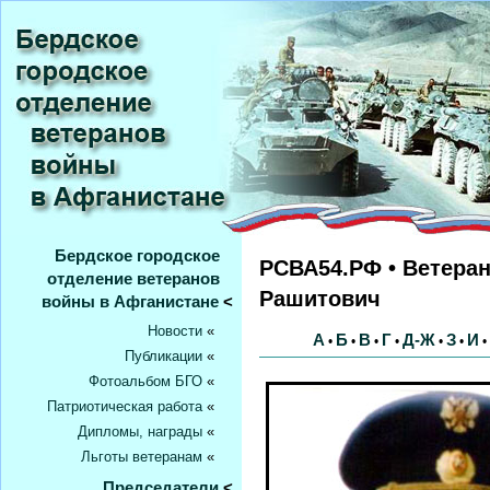
Бердское городское
РСВА54.РФ • Ветера
отделение ветеранов
Рашитович
войны в Афганистане
<
Новости
«
А
Б
В
Г
Д-Ж
З
И
•
•
•
•
•
•
•
Публикации
«
Фотоальбом БГО
«
Патриотическая работа
«
Дипломы, награды
«
Льготы ветеранам
«
Председатели
<