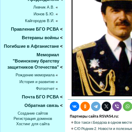
Левчик А.В.
«
Ионов Б.Ю.
«
Кайгородов В.И.
«
Правление БГО РСВА
<
Ветераны войны
<
Погибшие в Афганистане
<
Мемориал
"Воинскому братству
защитников Отечества"
<
Рождение мемориала
«
История и развитие
«
Фотоотчет
«
Почта БГО РСВА
<
Обратная связь
<
Создание сайтов
Партнеры сайта RSVA54.ru:
Регистрация доменов
¤
Все такси г.Бердска в одном месте
Хостинг для сайта
¤
С/О Родник-2. Новости и полезны