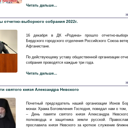
Читать дальше...
Н
ы отчетно-выборного собрания 2022г.
16 декабря в ДК «Родина» прошло отчетно-выборн
Бердского городского отделения Российского Союза вете
Афганистане.
По действующему уставу общественной организации отч
собрания проводятся каждые три года.
Читать дальше...
Н
ти святого князя Александра Невского
Почетный председатель нашей организации Ионов Бо
монах Храма Богоявления Господня, поведал нам о том, 
– День памяти святого князя Александра Невског
полководца и защитника земли русской. Правосла
прославила князя Невского за кроткое служение ближ