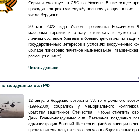
Сирии и участвует в СВО на Украине. В настоящее вр
проходят контрактную службу военнослужащие, и в их
числе бердчане.
30 мая 2022 года Указом Президента Российской 
массовый героизм и отвагу, стойкость и мужество,
личным составом бригады в боевых действиях по защит
государственных интересов в условиях вооруженных ко
бригаде присвоено почетное наименование «гвардейская»
размещена ниже).
Читать дальше...
Н
нно-воздушных сил РФ
12 августа бердские ветераны 337-го отдельного верто
(1994-2009) собрались у Мемориального комплекс
братству защитников Отечества», чтобы отметить сво
День Военно-воздушных сил. Ветеранов поздравил гла
администрации Евгений Шестернин (майор авиации в зап
представители депутатского корпуса и общественных орг