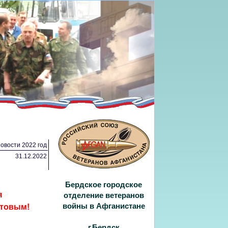
овости 2022 год
31.12.2022
Бердское городское
я
отделение ветеранов
войны в Афганистане
стовым!
г.Бердск