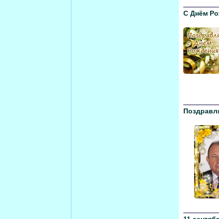
С Днём Ро
Поздравл