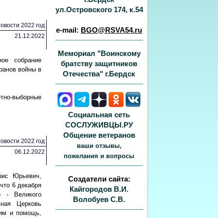
ул.Островского 174, к.54
овости 2022 год
e-mail:
BGO@RSVA54.ru
21.12.2022
Мемориал "Воинскому
ое собрание
братству защитников
ранов войны в
Отечества" г.Бердск
етно-выборные
Социальная сеть
СОСЛУЖИВЦЫ.РУ
Общение ветеранов
овости 2022 год
ваши отзывы,
06.12.2022
пожелания и вопросы
рис Юрьевич,
Создатели сайта:
что 6 декабря
Кайгородов В.И.
о - Великого
Волобуев С.В.
вная Церковь
ним и помощь,