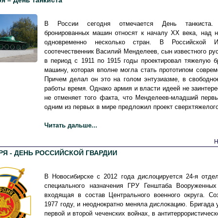
ря – День танкиста
В России сегодня отмечается День танкиста. 
бронированных машин относят к началу ХХ века, над 
одновременно несколько стран. В Российской 
соотечественник Василий Менделеев, сын известного рус
в период с 1911 по 1915 годы проектировал тяжелую 
машину, которая вполне могла стать прототипом соврем
Причем делал он это на голом энтузиазме, в свободно
работы время. Однако армия и власти идеей не заинтере
не отменяет того факта, что Менделеев-младший перв
одним из первых в мире предложил проект сверхтяжелого
Читать дальше...
Н
РЯ - ДЕНЬ РОССИЙСКОЙ ГВАРДИИ
В Новосибирске с 2012 года дислоцируется 24-я отде
специального назначения ГРУ Генштаба Вооруженных
входящая в состав Центрального военного округа. Со
1977 году, и неоднократно меняла дислокацию. Бригада 
первой и второй чеченских войнах, в антитеррористическ