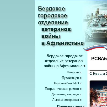
Бердское городское
РСВА54
отделение ветеранов
войны в Афганистане
<
Новости
«
С Новым 
Публикации
«
Фотоальбом БГО
«
Патриотическая работа
«
Дипломы, награды
«
Льготы ветеранам
«
Председатели
<