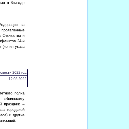
емя в бригаде
Федерации за
 проявленные
е Отечества и
нфликтов 24-й
 (копия указа
овости 2022 год
12.08.2022
летного полка
а «Воинскому
й праздник –
ва городской
асе) и другие
анизаций.