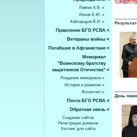
Левчик А.В.
«
Ионов Б.Ю.
«
Кайгородов В.И.
«
Результат
Правление БГО РСВА
<
Ветераны войны
<
Погибшие в Афганистане
<
Мемориал
"Воинскому братству
защитников Отечества"
<
Рождение мемориала
«
История и развитие
«
Фотоотчет
«
День памя
Почта БГО РСВА
<
Обратная связь
<
Создание сайтов
Регистрация доменов
Хостинг для сайта