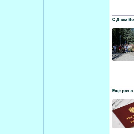
С Днем В
Еще раз о