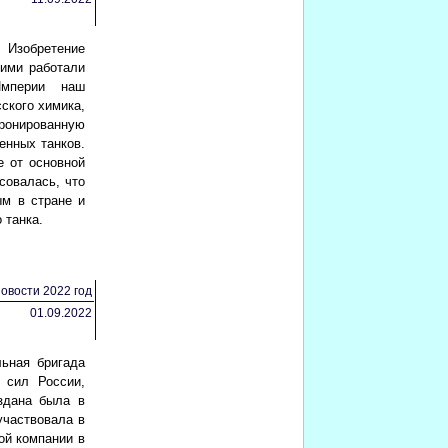
Изобретение
ними работали
Империи наш
ского химика,
бронированную
енных танков.
е от основной
совалась, что
ым в стране и
 танка.
овости 2022 год
01.09.2022
льная бригада
 сил России,
здана была в
участвовала в
ой компании в