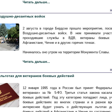
Читать дальше...
Н
оздушно-десантных войск
2 августа в городе Бердске прошло мероприятие, пос
Воздушно-десантных войск. В нем принимали участ
проходившие службы в ВДВ, ветераны боевых 
Афганистане, Чечне и в других горячих точках.
Начиналось оно утром на территории Монумента Славы.
Читать дальше...
Н
 льготах для ветеранов боевых действий
12 января 1995 года в России был принят Федераль
ветеранах» за № 5-ФЗ. Третья статья закона касала
боевых действий. Под эту категорию попадают лица, 
боевых действиях во многих странах и в разное в
интереснее будет узнать о действующих льготах д
боевых действий в Афганистане и Чечне по состоянию